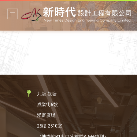
九龍 觀塘
成業街6號
泓富廣場
25樓 2510室
（地鐵站B1出口落樓梯3-5分鐘到）