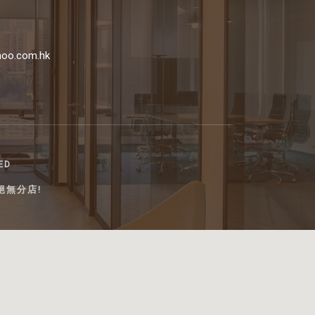
oo.com.hk
ITED
絕無分店!