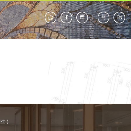
|
簡
EN
 陳生 ）