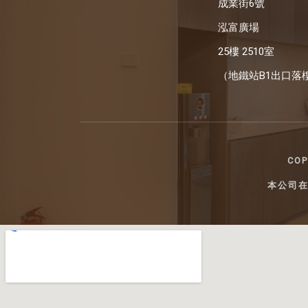
成業街6號
泓富廣場
25樓 2510室
（地鐵站B1出口落樓
COP
本公司在