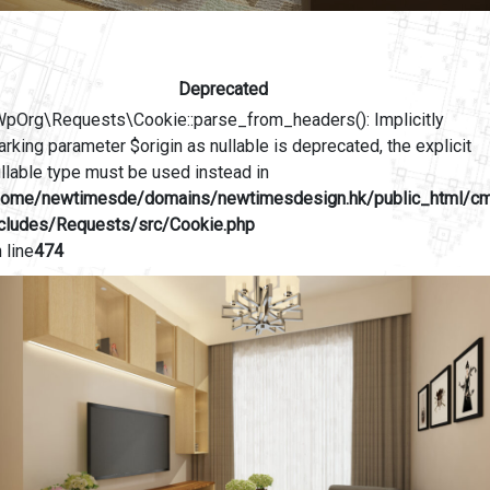
Deprecated
WpOrg\Requests\Cookie::parse_from_headers(): Implicitly
rking parameter $origin as nullable is deprecated, the explicit
llable type must be used instead in
home/newtimesde/domains/newtimesdesign.hk/public_html/c
ncludes/Requests/src/Cookie.php
 line
474