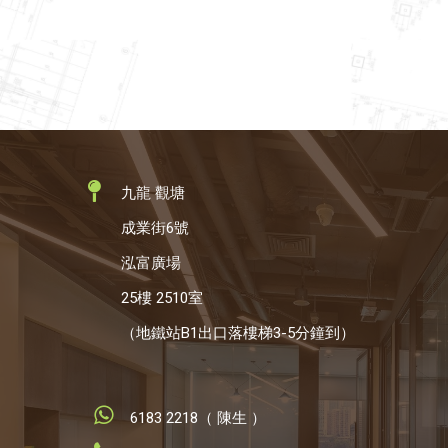
九龍 觀塘
成業街6號
泓富廣場
25樓 2510室
（地鐵站B1出口落樓梯3-5分鐘到）
6183 2218（ 陳生 ）