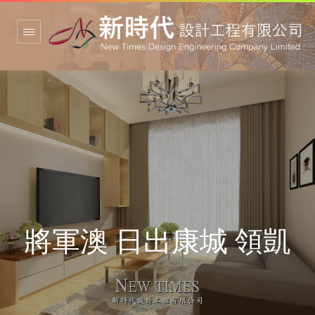
將軍澳 日出康城 領凱