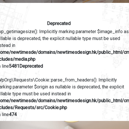
Deprecated
wp_getimagesize(): Implicitly marking parameter $image_info as
llable is deprecated, the explicit nullable type must be used
stead in
home/newtimesde/domains/newtimesdesign.hk/public_html/c
ncludes/media.php
 line
5481
Deprecated
WpOrg\Requests\Cookie::parse_from_headers(): Implicitly
rking parameter $origin as nullable is deprecated, the explicit
llable type must be used instead in
home/newtimesde/domains/newtimesdesign.hk/public_html/c
ncludes/Requests/src/Cookie.php
 line
474