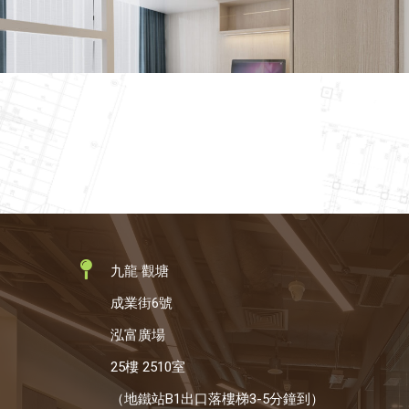
九龍 觀塘
成業街6號
泓富廣場
25樓 2510室
（地鐵站B1出口落樓梯3-5分鐘到）